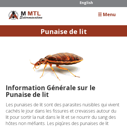
English
☰ Menu
Punaise de lit
Accueil
Enterprise
Services
Résidentiel
Information Générale sur le
Commercial
Punaise de lit
Industriel
Les punaises de lit sont des parasites nuisibles qui vivent
cachés le jour dans les fissures et crevasses autour du
lit pour sortir la nuit dans le lit et se nourrir du sang des
Guide
hôtes non méfiants. Les piqûres des punaises de lit