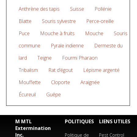
Anthrène des tapis
Suisse
Pollénie
Blatte
Souris sylvestre
Perce-oreille
Puce
Mouche à fruits
Mouche
Souris
commune
Pyrale indienne
Dermeste du
lard
Teigne
Fourmi Pharaon
Tribalism
Rat d’égout
Lépisme argenté
Mouffette
Cloporte
Araignée
Écureuil
Guêpe
M MTL
POLITIQUES
LIENS UTILES
Extermination
Inc.
Politique de
Pest Control