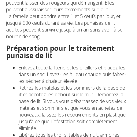
peuvent laisser des rougeurs qui démangent. Elles
Des Ravageurs
peuvent aussi laisser leurs excréments sur le lit.
La femelle peut pondre entre 1 et 5 œufs par jour, et
Les Voyageurs
jusqu'à 500 œufs durant sa vie. Les punaises de lit
adultes peuvent survivre jusqu'à un an sans avoir à se
nourrir de sang.
Contact
Préparation pour le traitement
punaise de lit
Enlevez toute la literie et les oreillers et placez-les
dans un sac. Lavez- les à l'eau chaude puis faites-
les sécher à chaleur élevée.
Retirez les matelas et les sommiers de la base de
lit et accotez-les debout sur le mur. Démontez la
base de lit. Si vous vous débarrassez de vos vieux
matelas et sommiers et que vous en achetez de
nouveaux, laissez les recouvrements en plastique
jusqu'à ce que l'infestation soit complètement
éliminée.
Libérez tous les tiroirs, tables de nuit, armoires,