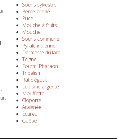
Souris sylvestre
ui
Perce-oreille
Puce
Mouche à fruits
Mouche
Souris commune
l
Pyrale indienne
Dermeste du lard
Teigne
Fourmi Pharaon
Tribalism
Rat d’égout
Lépisme argenté
ir
Mouffette
ur.
Cloporte
Araignée
Écureuil
Guêpe