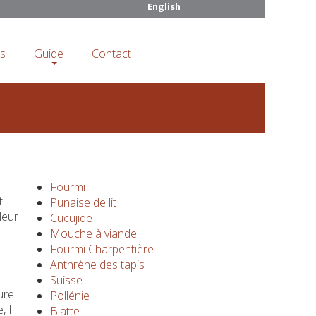
English
es
Guide
Contact
Fourmi
t
Punaise de lit
leur
Cucujide
Mouche à viande
Fourmi Charpentière
Anthrène des tapis
Suisse
ure
Pollénie
 Il
Blatte