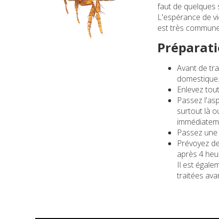
faut de quelques 
L'espérance de vie
est très commune, 
Préparati
Avant de tra
domestique
Enlevez toute
Passez l'asp
surtout là o
immédiatem
Passez une v
Prévoyez de
après 4 heur
Il est égal
traitées ava